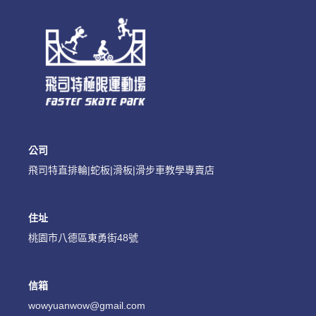
公司
登 入
飛司特直排輪|蛇板|滑板|滑步車教學專賣店
忘記密碼？
住址
桃園市八德區東勇街48號
建立專屬帳號
只要再完成幾個步驟，即可完成帳號的註冊程序，
信箱
我 要 註 冊
wowyuanwow@gmail.com