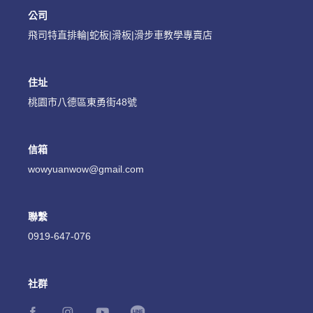
公司
飛司特直排輪|蛇板|滑板|滑步車教學專賣店
住址
桃園市八德區東勇街48號
信箱
wowyuanwow@gmail.com
聯繫
0919-647-076
社群