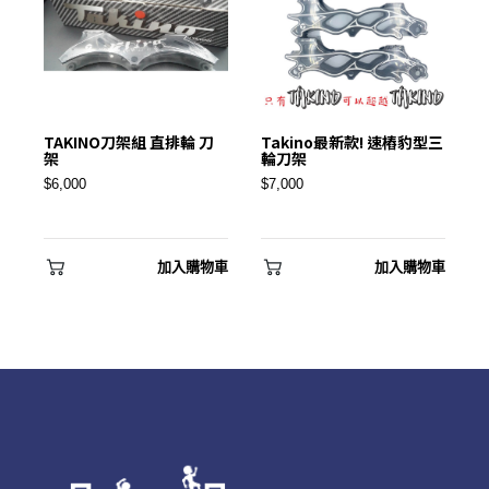
TAKINO刀架組 直排輪 刀
Takino最新款! 速樁豹型三
架
輪刀架
✕
$6,000
$7,000
會員登入
加入購物車
加入購物車
登 入