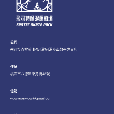
忘記密碼？
建立專屬帳號
只要再完成幾個步驟，即可完成帳號的註冊程序，
公司
我 要 註 冊
飛司特直排輪|蛇板|滑板|滑步車教學專賣店
住址
桃園市八德區東勇街48號
信箱
wowyuanwow@gmail.com